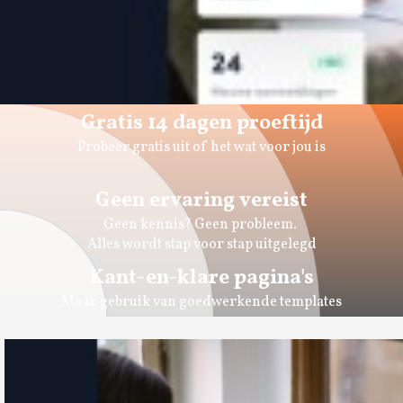
Gratis 14 dagen proeftijd
Probeer gratis uit of het wat voor jou is
Geen ervaring vereist
Geen kennis? Geen probleem.
Alles wordt stap voor stap uitgelegd
Kant-en-klare pagina's
Maak gebruik van goedwerkende templates